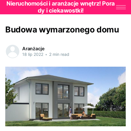
Nieruchomości i aranżacje wnętrz! Pora
dy i ciekawostki!
Budowa wymarzonego domu
Aranżacje
18 lip 2022
•
2 min read