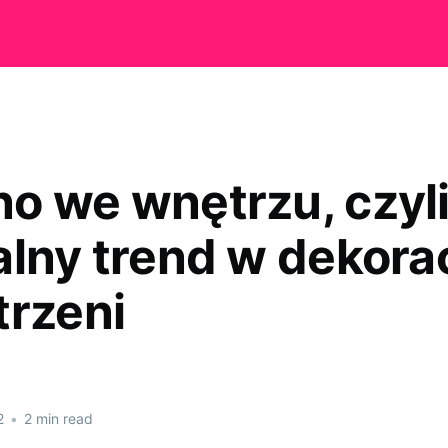
o we wnętrzu, czyl
alny trend w dekorac
trzeni
2
•
2 min read