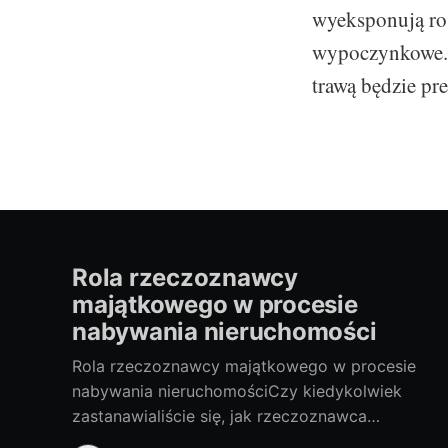
wyeksponują roś
wypoczynkowe. T
trawą będzie pr
Rola rzeczoznawcy
majątkowego w procesie
nabywania nieruchomości
Rola rzeczoznawcy majątkowego w procesie
nabywania nieruchomościCzy kiedykolwiek
zastanawialiście się, jak rzeczoznawca
majątkowy wpływa na proces nabywania