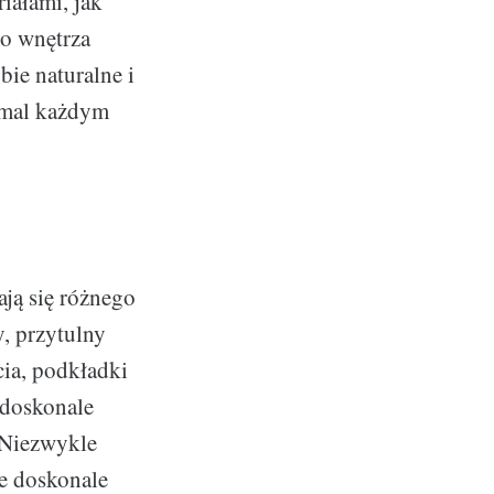
iałami, jak
do wnętrza
bie naturalne i
iemal każdym
ją się różnego
, przytulny
cia, podkładki
 doskonale
. Niezwykle
re doskonale