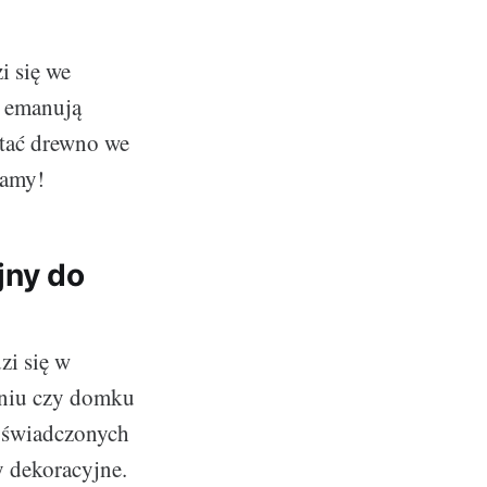
i się we
o emanują
stać drewno we
damy!
jny do
zi się w
aniu czy domku
doświadczonych
y dekoracyjne.