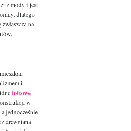
i z mody i jest
romny, dlatego
ę zwłaszcza na
ntów.
 mieszkań
malizmem i
loftowe
lidne
konstrukcji w
, a jednocześnie
eż drewniana