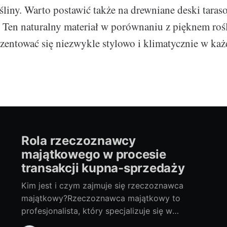
liny. Warto postawić także na drewniane deski taras
en naturalny materiał w porównaniu z pięknem rośl
ezentować się niezwykle stylowo i klimatycznie w ka
Rola rzeczoznawcy
majątkowego w procesie
transakcji kupna-sprzedaży
Kim jest i czym zajmuje się rzeczoznawca
majątkowy?Rzeczoznawca majątkowy to
profesjonalista, który specjalizuje się w
szacowaniu wartości nieruchomości, takich jak