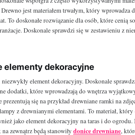
doskonale współgra z często wykorzystywanymi mater
. Drewno jest materiałem trwałym, który wprowadza 
t. To doskonałe rozwiązanie dla osób, które cenią so
anżacje. Doskonale sprawdzi się w zestawieniu z n
 elementy dekoracyjne
niezwykły element dekoracyjny. Doskonale sprawdza
ne dodatki, które wprowadzają do wnętrza wyjątkowy
ie prezentują się na przykład drewniane ramki na zdję
y lampy z drewnianymi elementami. To materiał, który
wnież jako element dekoracyjny na taras i do ogrodu
donice drewniane
 na zewnątrz będą stanowiły
, któ