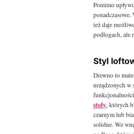
Pomimo upływu l
ponadczasowe. W
też daje możliw
podłogach, ale 
Styl loft
Drewno to mate
urządzonych w st
funkcjonalnośc
stoły
, których 
czarnym lub bia
solidne. We wnę