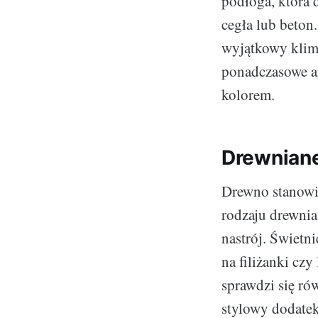
podłoga, która 
cegła lub beton
wyjątkowy klima
ponadczasowe ar
kolorem.
Drewniane
Drewno stanowi 
rodzaju drewnia
nastrój. Świetn
na filiżanki cz
sprawdzi się ró
stylowy dodatek