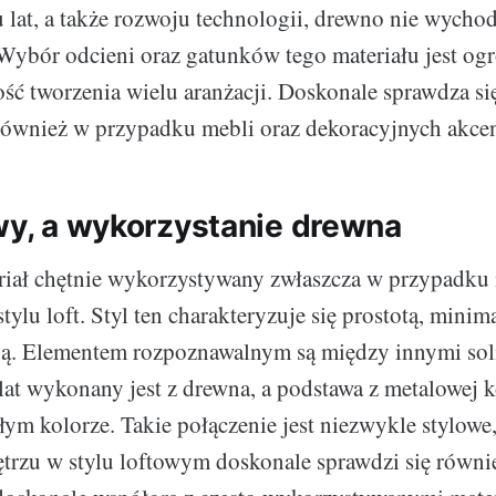
at, a także rozwoju technologii, drewno nie wychodz
ybór odcieni oraz gatunków tego materiału jest og
ość tworzenia wielu aranżacji. Doskonale sprawdza si
również w przypadku mebli oraz dekoracyjnych akce
owy, a wykorzystanie drewna
riał chętnie wykorzystywany zwłaszcza w przypadku
ylu loft. Styl ten charakteryzuje się prostotą, mini
ią. Elementem rozpoznawalnym są między innymi so
blat wykonany jest z drewna, a podstawa z metalowej 
łym kolorze. Takie połączenie jest niezwykle stylowe
trzu w stylu loftowym doskonale sprawdzi się równi