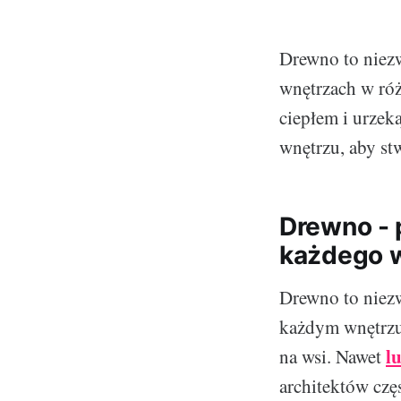
Drewno to niezw
wnętrzach w róż
ciepłem i urze
wnętrzu, aby st
Drewno - 
każdego 
Drewno to niezw
każdym wnętrzu
l
na wsi. Nawet
architektów czę