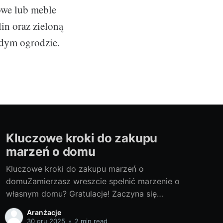
owe lub meble
in oraz zieloną
żdym ogrodzie.
Kluczowe kroki do zakupu
marzeń o domu
Kluczowe kroki do zakupu marzeń o
domuZamierzasz wreszcie spełnić marzenie o
własnym domu? Gratulacje! Zaczyna się
prawdziwa przygoda. Przygotowaliśmy dla
Aranżacje
Ciebie przewodnik, który pomoże Ci
30 gru 2025
•
2 min read