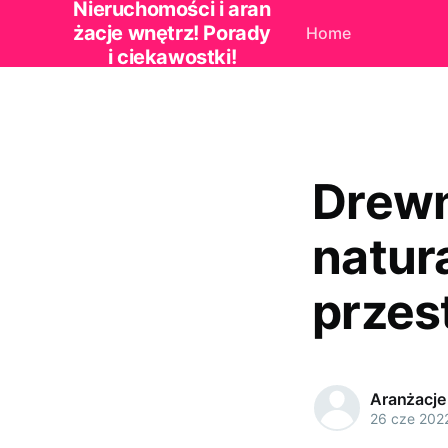
Nieruchomości i aran
żacje wnętrz! Porady
Home
i ciekawostki!
Drewn
natur
przes
Aranżacje
26 cze 202