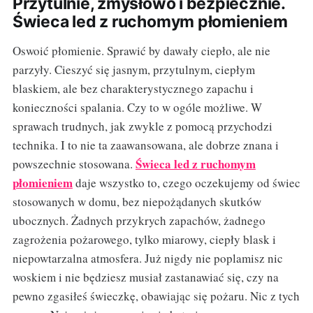
Przytulnie, zmysłowo i bezpiecznie.
Świeca led z ruchomym płomieniem
Oswoić płomienie. Sprawić by dawały ciepło, ale nie
parzyły. Cieszyć się jasnym, przytulnym, ciepłym
blaskiem, ale bez charakterystycznego zapachu i
konieczności spalania. Czy to w ogóle możliwe. W
sprawach trudnych, jak zwykle z pomocą przychodzi
technika. I to nie ta zaawansowana, ale dobrze znana i
Świeca led z ruchomym
powszechnie stosowana.
płomieniem
daje wszystko to, czego oczekujemy od świec
stosowanych w domu, bez niepożądanych skutków
ubocznych. Żadnych przykrych zapachów, żadnego
zagrożenia pożarowego, tylko miarowy, ciepły blask i
niepowtarzalna atmosfera. Już nigdy nie poplamisz nic
woskiem i nie będziesz musiał zastanawiać się, czy na
pewno zgasiłeś świeczkę, obawiając się pożaru. Nic z tych