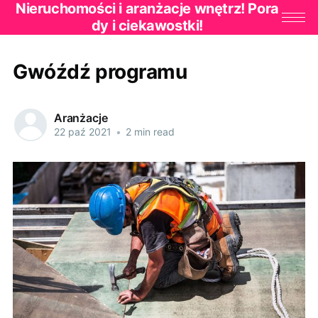
Nieruchomości i aranżacje wnętrz! Pora
dy i ciekawostki!
Gwóźdź programu
Aranżacje
22 paź 2021
•
2 min read