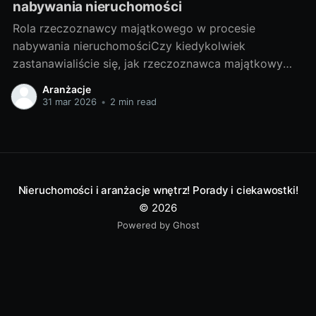
nabywania nieruchomości
Rola rzeczoznawcy majątkowego w procesie
nabywania nieruchomościCzy kiedykolwiek
zastanawialiście się, jak rzeczoznawca majątkowy
wpływa na proces nabywania nieruchomości? Czy
Aranżacje
warto skorzystać z jego usług? W niniejszym artykule
31 mar 2026
•
2 min read
udzielę odpowiedzi na te pytania, a także przybliżę
Wam tajniki tej profesji. I. Poznajemy tajniki zawodu
rzeczoznawcy majątkowego1. Czym jest
rzeczoznawca majątkowy i
Nieruchomości i aranżacje wnętrz! Porady i ciekawostki!
© 2026
Powered by Ghost