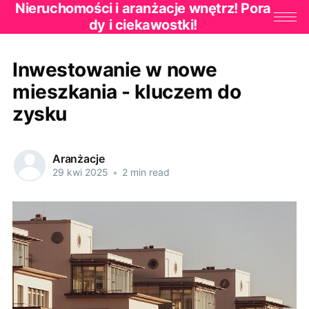
Nieruchomości i aranżacje wnętrz! Pora
dy i ciekawostki!
Inwestowanie w nowe
mieszkania - kluczem do
zysku
Aranżacje
29 kwi 2025
•
2 min read