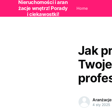
Nieruchomości i aran
żacje wnętrz! Porady
Home
i ciekawostki!
Jak p
Twoje
profe
Aranżacje
4 sty 2025