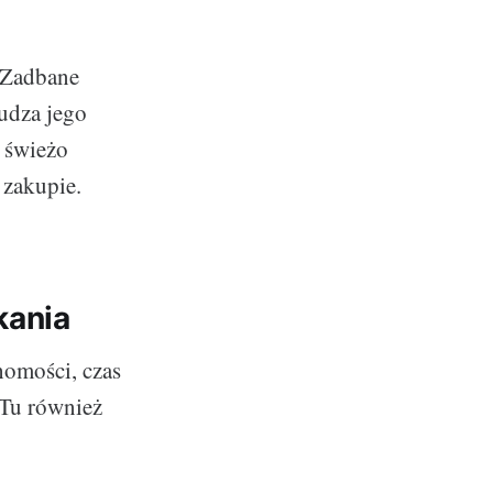
 Zadbane
budza jego
e świeżo
 zakupie.
kania
homości, czas
 Tu również