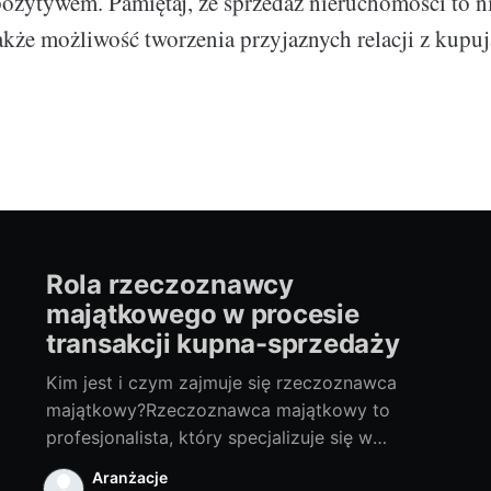
zytywem. Pamiętaj, że sprzedaż nieruchomości to ni
 także możliwość tworzenia przyjaznych relacji z kupu
Rola rzeczoznawcy
majątkowego w procesie
transakcji kupna-sprzedaży
Kim jest i czym zajmuje się rzeczoznawca
majątkowy?Rzeczoznawca majątkowy to
profesjonalista, który specjalizuje się w
szacowaniu wartości nieruchomości, takich jak
Aranżacje