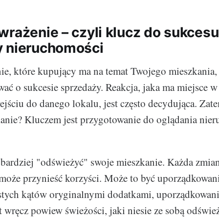
wrażenie – czyli klucz do sukces
y nieruchomości
ie, które kupujący ma na temat Twojego mieszkania
ać o sukcesie sprzedaży. Reakcja, jaka ma miejsce w
jściu do danego lokalu, jest często decydująca. Zate
anie? Kluczem jest przygotowanie do oglądania nie
najbardziej "odświeżyć" swoje mieszkanie. Każda zmia
 może przynieść korzyści. Może to być uporządkowani
stych kątów oryginalnymi dodatkami, uporządkowani
t wręcz powiew świeżości, jaki niesie ze sobą odśwież