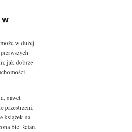
u w
, może w dużej
 pierwszych
m, jak dobrze
ruchomości.
na, nawet
e przestrzeni,
e książek na
ona biel ścian.