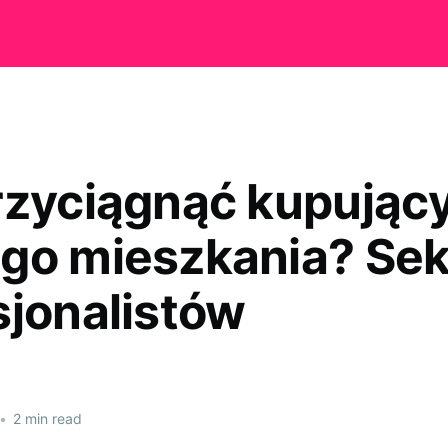
rzyciągnąć kupując
go mieszkania? Sek
sjonalistów
•
2 min read