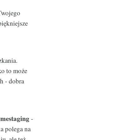
 Twojego
piękniejsze
zkania.
tko to może
h - dobra
mestaging
-
ka polega na
u, ale też