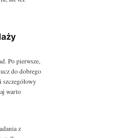
daży
ad. Po pierwsze,
klucz do dobrego
 i szczegółowy
aj warto
adania z