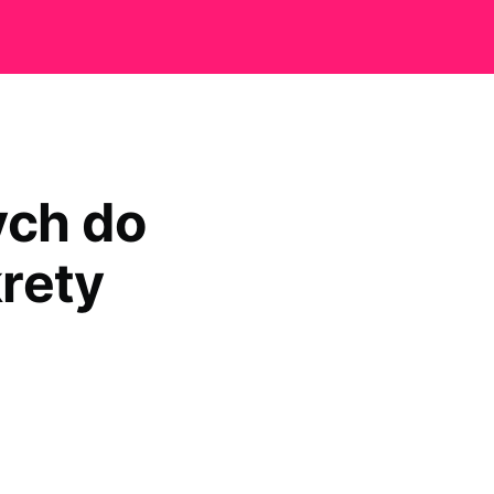
ych do
rety