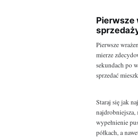
Pierwsze 
sprzedaż
Pierwsze wrażen
mierze zdecydow
sekundach po we
sprzedać mieszk
Staraj się jak 
najdrobniejsza,
wypełnienie pu
półkach, a nawe