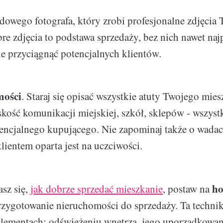
owego fotografa, który zrobi profesjonalne zdjęcia
re zdjęcia to podstawa sprzedaży, bez nich nawet naj
e przyciągnąć potencjalnych klientów.
mości
. Staraj się opisać wszystkie atuty Twojego mies
iskość komunikacji miejskiej, szkół, sklepów - wszys
encjalnego kupującego. Nie zapominaj także o wadac
lientem oparta jest na uczciwości.
ho
asz się,
jak dobrze sprzedać mieszkanie
, postaw na
rzygotowanie nieruchomości do sprzedaży. Ta techni
elementach: odświeżeniu wnętrza, jego uporządkowani