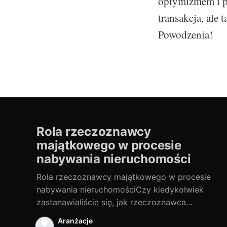
optymizmem i po
transakcja, ale
Powodzenia!
Rola rzeczoznawcy
majątkowego w procesie
nabywania nieruchomości
Rola rzeczoznawcy majątkowego w procesie
nabywania nieruchomościCzy kiedykolwiek
zastanawialiście się, jak rzeczoznawca
majątkowy wpływa na proces nabywania
Aranżacje