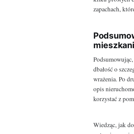
zapachach, któr
Podsumowa
mieszkania
Podsumowując
dbałość o szcze
wrażenia. Po dru
opis nieruchomo
korzystać z pom
Wiedząc, jak do