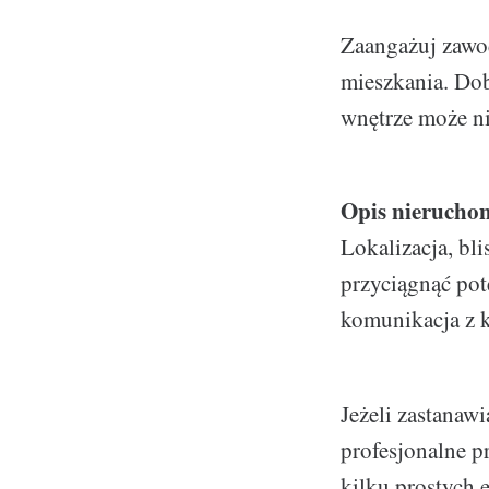
Zaangażuj zawod
mieszkania. Dob
wnętrze może ni
Opis nierucho
Lokalizacja, bl
przyciągnąć pot
komunikacja z k
Jeżeli zastanawi
profesjonalne p
kilku prostych 