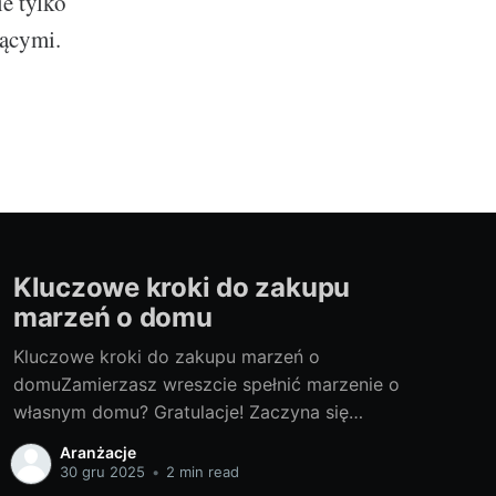
e tylko
jącymi.
Kluczowe kroki do zakupu
marzeń o domu
Kluczowe kroki do zakupu marzeń o
domuZamierzasz wreszcie spełnić marzenie o
własnym domu? Gratulacje! Zaczyna się
prawdziwa przygoda. Przygotowaliśmy dla
Aranżacje
Ciebie przewodnik, który pomoże Ci
30 gru 2025
•
2 min read
podejmować odpowiednie decyzje na każdym