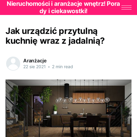
Nieruchomości i aranżacje wnętrz! Pora
dy i ciekawostki!
Jak urządzić przytulną
kuchnię wraz z jadalnią?
Aranżacje
22 sie 2021
•
2 min read