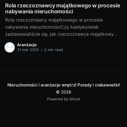
Rola rzeczoznawcy majątkowego w procesie
nabywania nieruchomości
Rola rzeczoznawcy majątkowego w procesie
nabywania nieruchomościCzy kiedykolwiek
zastanawialiście się, jak rzeczoznawca majątkowy
wpływa na proces nabywania nieruchomości? Czy
Aranżacje
warto skorzystać z jego usług? W niniejszym artykule
31 mar 2026
•
2 min read
udzielę odpowiedzi na te pytania, a także przybliżę
Wam tajniki tej profesji. I. Poznajemy tajniki zawodu
rzeczoznawcy majątkowego1. Czym jest
rzeczoznawca majątkowy i
Nieruchomości i aranżacje wnętrz! Porady i ciekawostki!
© 2026
Powered by Ghost