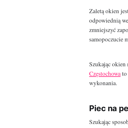
Zaletą okien je
odpowiednią wen
zmniejszyć zapo
samopoczucie m
Szukając okien 
Częstochowa
to 
wykonania.
Piec na pe
Szukając sposo