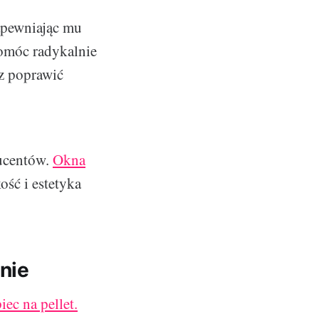
zapewniając mu
pomóc radykalnie
az poprawić
ducentów.
Okna
ość i estetyka
anie
iec na pellet.