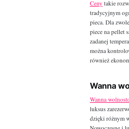
Ceny
takie rozw
tradycyjnym og
pieca. Dla zwol
piece na pellet
zadanej temperat
można kontrolow
również ekonom
Wanna wol
Wanna wolnosto
luksus zarezerw
dzięki różnym 
Nowoczesne i lu