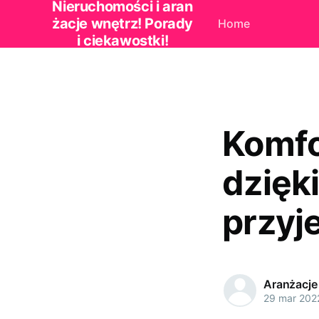
Nieruchomości i aran
żacje wnętrz! Porady
Home
i ciekawostki!
Komfo
dzięki
przyj
Aranżacje
29 mar 202