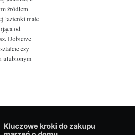
łym źródłem
ej łazienki małe
ojąca od
sz. Dobierze
ształcie czy
oi ulubionym
Kluczowe kroki do zakupu
marzeń o domu