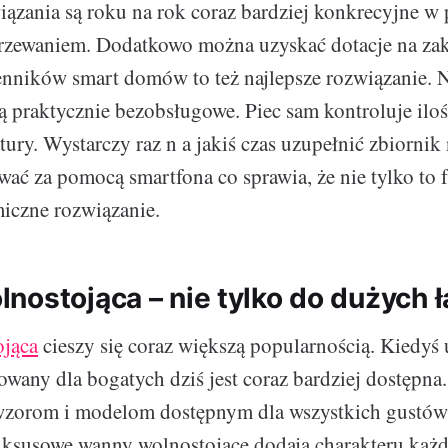
iązania są roku na rok coraz bardziej konkrecyjne w
rzewaniem. Dodatkowo można uzyskać dotacje na za
enników smart domów to też najlepsze rozwiązanie.
 są praktycznie bezobsługowe. Piec sam kontroluje ilo
ury. Wystarczy raz n a jakiś czas uzupełnić zbiornik 
ać za pomocą smartfona co sprawia, że nie tylko to 
iczne rozwiązanie.
nostojąca – nie tylko do dużych 
jąca
cieszy się coraz większą popularnością. Kiedyś
owany dla bogatych dziś jest coraz bardziej dostępna
wzorom i modelom dostępnym dla wszystkich gustów
ksusowe wanny wolnostojące dodają charakteru każde