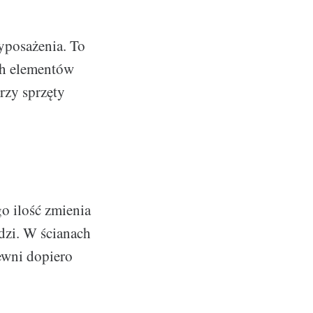
yposażenia. To
ch elementów
rzy sprzęty
o ilość zmienia
dzi. W ścianach
ewni dopiero