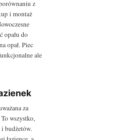
 porównaniu z
kup i montaż
 Nowoczesne
ść opału do
na opał. Piec
funkcjonalne ale
łazienek
 uważana za
. To wszystko,
 i budżetów.
j łazience, a