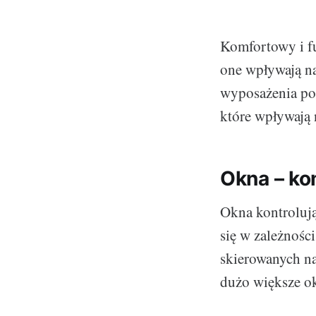
Komfortowy i f
one wpływają n
wyposażenia poz
które wpływają 
Okna – ko
Okna kontrolują
się w zależnośc
skierowanych na
dużo większe ok