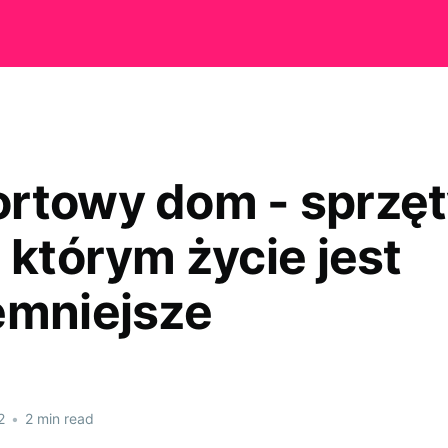
rtowy dom - sprzę
 którym życie jest
emniejsze
2
•
2 min read