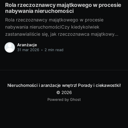
Rola rzeczoznawcy majątkowego w procesie
nabywania nieruchomości
Rola rzeczoznawcy majątkowego w procesie
nabywania nieruchomościCzy kiedykolwiek
zastanawialiście się, jak rzeczoznawca majątkowy
wpływa na proces nabywania nieruchomości? Czy
Aranżacje
warto skorzystać z jego usług? W niniejszym artykule
31 mar 2026
•
2 min read
udzielę odpowiedzi na te pytania, a także przybliżę
Wam tajniki tej profesji. I. Poznajemy tajniki zawodu
rzeczoznawcy majątkowego1. Czym jest
rzeczoznawca majątkowy i
Nieruchomości i aranżacje wnętrz! Porady i ciekawostki!
© 2026
Powered by Ghost