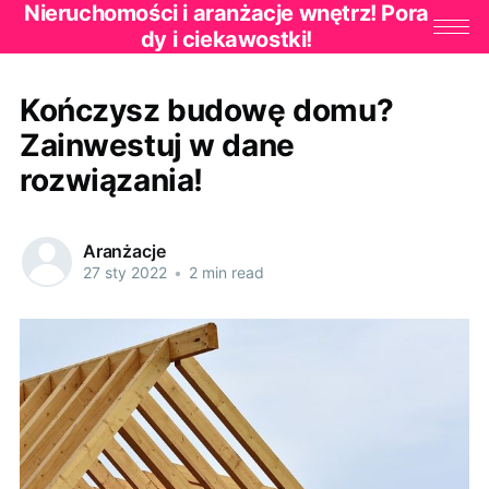
Nieruchomości i aranżacje wnętrz! Pora
dy i ciekawostki!
Kończysz budowę domu?
Zainwestuj w dane
rozwiązania!
Aranżacje
27 sty 2022
•
2 min read