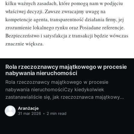
kilku ważnych zasadach, które pomogą nam w podjęciu
właściwej decyzji. Zawsze zwracajmy uwagę na
kompetencje agenta, transparentność działania firmy, jej
zrozumienie lokalnego rynku oraz Posiadane referencje.
Bezpieczeństwo i satysfakcja z transakcji będzie wówczas
znacznie większa.
Rola rzeczoznawcy majątkowego w procesie
nabywania nieruchomości
Rola rzeczoznawcy majątkowego w procesie
nabywania nieruchomościCzy kiedykolwiek
zastanawialiście się, jak rzeczoznawca majątkowy
wpływa na proces nabywania nieruchomości? Czy
Aranżacje
warto skorzystać z jego usług? W niniejszym artykule
31 mar 2026
•
2 min read
udzielę odpowiedzi na te pytania, a także przybliżę
Wam tajniki tej profesji. I. Poznajemy tajniki zawodu