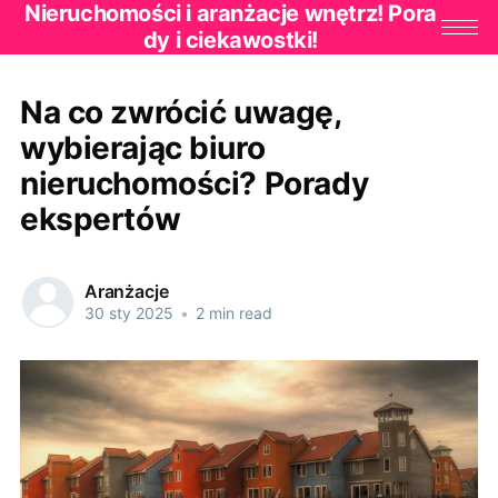
Nieruchomości i aranżacje wnętrz! Pora
dy i ciekawostki!
Na co zwrócić uwagę,
wybierając biuro
nieruchomości? Porady
ekspertów
Aranżacje
30 sty 2025
•
2 min read