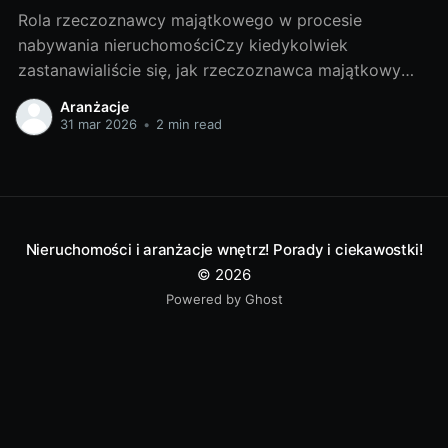
Rola rzeczoznawcy majątkowego w procesie
nabywania nieruchomościCzy kiedykolwiek
zastanawialiście się, jak rzeczoznawca majątkowy
wpływa na proces nabywania nieruchomości? Czy
Aranżacje
warto skorzystać z jego usług? W niniejszym artykule
31 mar 2026
•
2 min read
udzielę odpowiedzi na te pytania, a także przybliżę
Wam tajniki tej profesji. I. Poznajemy tajniki zawodu
rzeczoznawcy majątkowego1. Czym jest
rzeczoznawca majątkowy i
Nieruchomości i aranżacje wnętrz! Porady i ciekawostki!
© 2026
Powered by Ghost