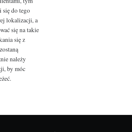
lientami, tym
 się do tego
j lokalizacji, a
wać się na takie
ania się z
 zostaną
znie należy
ji, by móc
eżeć.