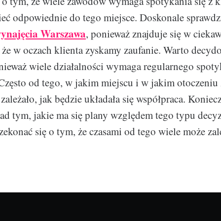
 o tym, że wiele zawodów wymaga spotykania się z k
ć odpowiednie do tego miejsce. Doskonale sprawdzi
wynajęcia Warszawa
, ponieważ znajduje się w ciekawe
 że w oczach klienta zyskamy zaufanie. Warto decydo
nieważ wiele działalności wymaga regularnego spotyk
Często od tego, w jakim miejscu i w jakim otoczeniu
 zależało, jak będzie układała się współpraca. Koniec
nad tym, jakie ma się plany względem tego typu decyz
zekonać się o tym, że czasami od tego wiele może zal