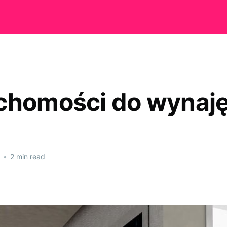
chomości do wynaję
•
2 min read