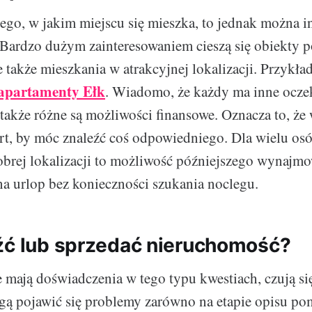
tego, w jakim miejscu się mieszka, to jednak można 
Bardzo dużym zainteresowaniem cieszą się obiekty p
e także mieszkania w atrakcyjnej lokalizacji. Przykł
apartamenty Ełk
. Wiadomo, że każdy ma inne ocze
 także różne są możliwości finansowe. Oznacza to, że
ert, by móc znaleźć coś odpowiedniego. Dla wielu os
brej lokalizacji to możliwość późniejszego wynajmo
a urlop bez konieczności szukania noclegu.
źć lub sprzedać nieruchomość?
e mają doświadczenia w tego typu kwestiach, czują si
ą pojawić się problemy zarówno na etapie opisu pom