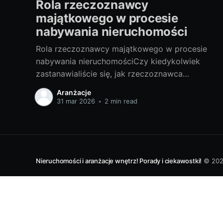
Rola rzeczoznawcy
majątkowego w procesie
nabywania nieruchomości
Rola rzeczoznawcy majątkowego w procesie
nabywania nieruchomościCzy kiedykolwiek
zastanawialiście się, jak rzeczoznawca
majątkowy wpływa na proces nabywania
Aranżacje
nieruchomości? Czy warto skorzystać z jego
31 mar 2026
•
2 min read
usług? W niniejszym artykule udzielę
odpowiedzi na te pytania, a także przybliżę
Wam tajniki tej profesji. I. Poznajemy tajniki
zawodu rzeczoznawcy majątkowego1. Czym
jest rzeczoznawca majątkowy i
Nieruchomości i aranżacje wnętrz! Porady i ciekawostki!
© 20