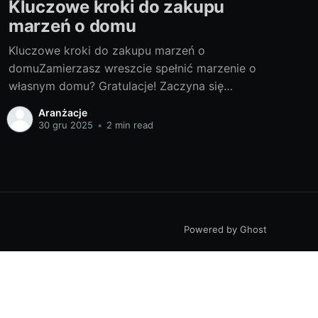
Kluczowe kroki do zakupu
marzeń o domu
Kluczowe kroki do zakupu marzeń o
domuZamierzasz wreszcie spełnić marzenie o
własnym domu? Gratulacje! Zaczyna się
prawdziwa przygoda. Przygotowaliśmy dla
Aranżacje
Ciebie przewodnik, który pomoże Ci
30 gru 2025
•
2 min read
podejmować odpowiednie decyzje na każdym
etapie procesu. Czy gotowy na zakup domu?
Jak skutecznie przemierzać ścieżkę zakupu
nieruchomości? Co zrobić po zakupie? Na te
pytania
Powered by Ghost