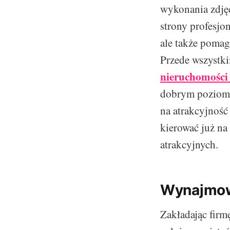
wykonania zdjęć
strony profesjo
ale także pomag
Przede wszystki
nieruchomości
dobrym poziomi
na atrakcyjność
kierować już na
atrakcyjnych.
Wynajmow
Zakładając firm