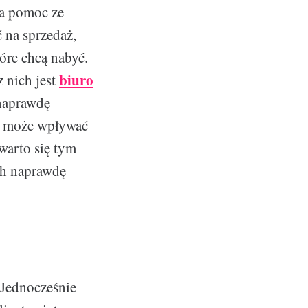
na pomoc ze
 na sprzedaż,
óre chcą nabyć.
biuro
 nich jest
 naprawdę
rz może wpływać
warto się tym
ych naprawdę
 Jednocześnie