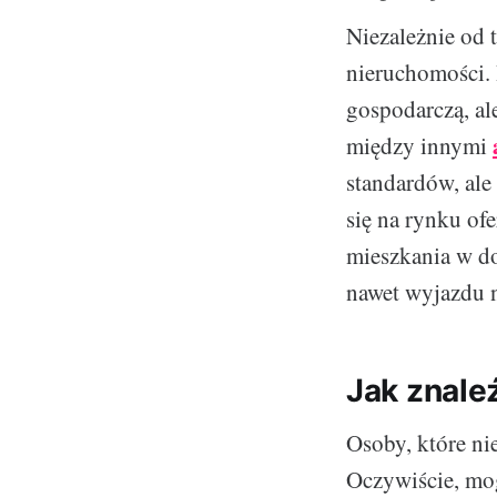
Niezależnie od 
nieruchomości. 
gospodarczą, al
między innymi
standardów, ale
się na rynku of
mieszkania w do
nawet wyjazdu n
Jak znale
Osoby, które ni
Oczywiście, mog