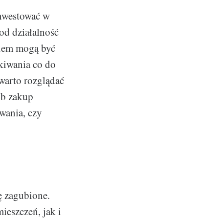
inwestować w
od działalność
adem mogą być
kiwania co do
 warto rozglądać
ób zakup
wania, czy
ę zagubione.
ieszczeń, jak i