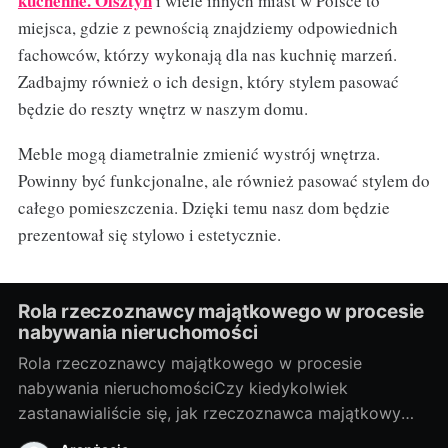
kuchenne. Olsztyn
i wiele innych miast w Polsce to
miejsca, gdzie z pewnością znajdziemy odpowiednich
fachowców, którzy wykonają dla nas kuchnię marzeń.
Zadbajmy również o ich design, który stylem pasować
będzie do reszty wnętrz w naszym domu.
Meble mogą diametralnie zmienić wystrój wnętrza.
Powinny być funkcjonalne, ale również pasować stylem do
całego pomieszczenia. Dzięki temu nasz dom będzie
prezentował się stylowo i estetycznie.
Rola rzeczoznawcy majątkowego w procesie
nabywania nieruchomości
Rola rzeczoznawcy majątkowego w procesie
nabywania nieruchomościCzy kiedykolwiek
zastanawialiście się, jak rzeczoznawca majątkowy
wpływa na proces nabywania nieruchomości? Czy