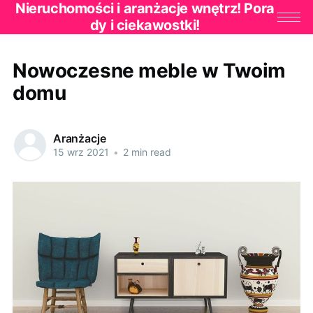
Nieruchomości i aranżacje wnętrz! Pora
dy i ciekawostki!
Nowoczesne meble w Twoim
domu
Aranżacje
15 wrz 2021
•
2 min read