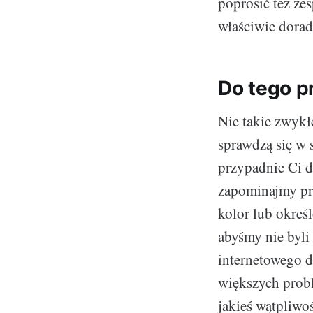
poprosić też ze
właściwie dorad
Do tego p
Nie takie zwykł
sprawdzą się w 
przypadnie Ci do
zapominajmy prz
kolor lub okreś
abyśmy nie byli
internetowego d
większych probl
jakieś wątpliwo