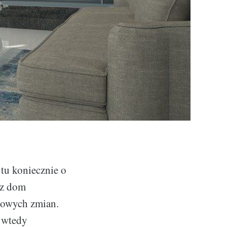
tu koniecznie o
sz dom
czowych zmian.
y wtedy