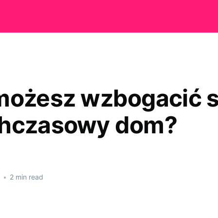
możesz wzbogacić 
chczasowy dom?
•
2 min read