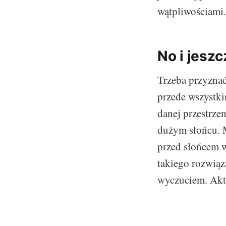
wątpliwościami.
No i jesz
Trzeba przyznać
przede wszystki
danej przestrze
dużym słońcu. M
przed słońcem w
takiego rozwiąz
wyczuciem. Akty