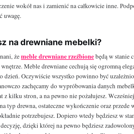
czenie wokół nas i zamienić na całkowicie inne. Pod
ć uwagę.
z na drewniane mebelki?
meble drewniane rzeźbione
nani, że
będą w stanie c
wnętrze. Meble drewniane cechują się ogromną elegan
co dzień. Oczywiście wszystko powinno być uzależni
stanowczo zachęcamy do wypróbowania danych mebel
at z kilku stron, a na pewno nie pożałujesz. Wcześnie
na typ drewna, ostateczne wykończenie oraz przede 
okładnie potrzebujesz. Dopiero wtedy będziesz w sta
decyzję, dzięki której na pewno będziesz zadowolon