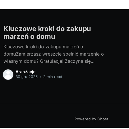
Kluczowe kroki do zakupu
marzeń o domu
Kluczowe kroki do zakupu marzeń o
domuZamierzasz wreszcie spełnić marzenie o
własnym domu? Gratulacje! Zaczyna się
prawdziwa przygoda. Przygotowaliśmy dla
Aranżacje
Ciebie przewodnik, który pomoże Ci
30 gru 2025
•
2 min read
podejmować odpowiednie decyzje na każdym
etapie procesu. Czy gotowy na zakup domu?
Jak skutecznie przemierzać ścieżkę zakupu
nieruchomości? Co zrobić po zakupie? Na te
pytania
Powered by Ghost