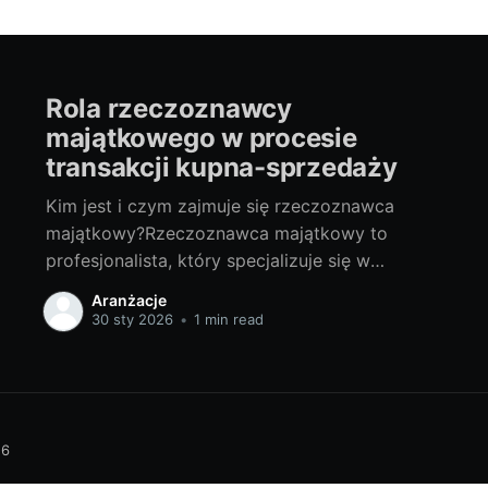
Rola rzeczoznawcy
majątkowego w procesie
transakcji kupna-sprzedaży
Kim jest i czym zajmuje się rzeczoznawca
majątkowy?Rzeczoznawca majątkowy to
profesjonalista, który specjalizuje się w
szacowaniu wartości nieruchomości, takich jak
Aranżacje
domy, mieszkania, grunt czy też praw do nich.
30 sty 2026
•
1 min read
Znają się oni na najnowszych trendach
rynkowych, znają regulacje prawne i potrafią
dokładnie ocenić stan techniczny
nieruchomości. Mają szeroką wiedzę z
26