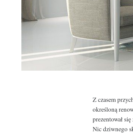
Z czasem przych
określoną renow
prezentował się
Nic dziwnego sk