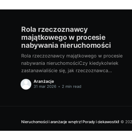
Rola rzeczoznawcy
majątkowego w procesie
nabywania nieruchomości
Rola rzeczoznawcy majątkowego w procesie
nabywania nieruchomościCzy kiedykolwiek
zastanawialiście się, jak rzeczoznawca
majątkowy wpływa na proces nabywania
Aranżacje
nieruchomości? Czy warto skorzystać z jego
31 mar 2026
•
2 min read
usług? W niniejszym artykule udzielę
odpowiedzi na te pytania, a także przybliżę
Wam tajniki tej profesji. I. Poznajemy tajniki
zawodu rzeczoznawcy majątkowego1. Czym
jest rzeczoznawca majątkowy i
Nieruchomości i aranżacje wnętrz! Porady i ciekawostki!
© 20