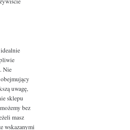
czywiście
 idealnie
pliwie
. Nie
, obejmujący
kszą uwagę,
nie sklepu
m możemy bez
eżeli masz
 ze wskazanymi