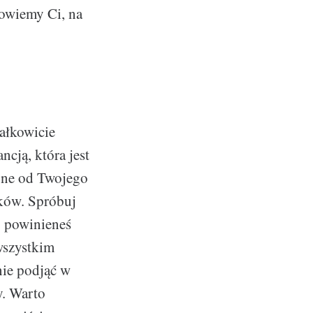
powiemy Ci, na
ałkowicie
cją, która jest
one od Twojego
ków. Spróbuj
j powinieneś
wszystkim
nie podjąć w
y. Warto