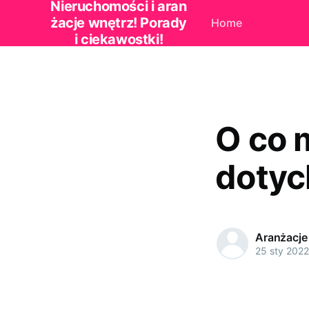
Nieruchomości i aran
żacje wnętrz! Porady
Home
i ciekawostki!
O co 
doty
Aranżacje
25 sty 2022