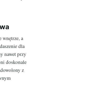
owa
 wnętrze, a
daszenie dla
ny nawet przy
oni doskonale
zadowolony z
ewnym