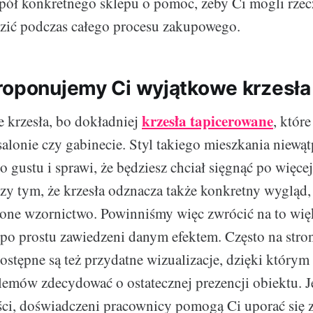
spół konkretnego sklepu o pomoc, żeby Ci mogli rze
zić podczas całego procesu zakupowego.
roponujemy Ci wyjątkowe krzesła
krzesła tapicerowane
e krzesła, bo dokładniej
, które
salonie czy gabinecie. Styl takiego mieszkania niewąt
 gustu i sprawi, że będziesz chciał sięgnąć po więcej
y tym, że krzesła odznacza także konkretny wygląd
lone wzornictwo. Powinniśmy więc zwrócić na to wię
 po prostu zawiedzeni danym efektem. Często na stro
ostępne są też przydatne wizualizacje, dzięki który
emów zdecydować o ostatecznej prezencji obiektu. J
ści, doświadczeni pracownicy pomogą Ci uporać się