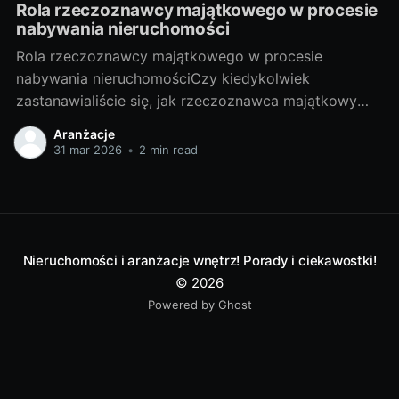
Rola rzeczoznawcy majątkowego w procesie
nabywania nieruchomości
Rola rzeczoznawcy majątkowego w procesie
nabywania nieruchomościCzy kiedykolwiek
zastanawialiście się, jak rzeczoznawca majątkowy
wpływa na proces nabywania nieruchomości? Czy
Aranżacje
warto skorzystać z jego usług? W niniejszym artykule
31 mar 2026
•
2 min read
udzielę odpowiedzi na te pytania, a także przybliżę
Wam tajniki tej profesji. I. Poznajemy tajniki zawodu
rzeczoznawcy majątkowego1. Czym jest
rzeczoznawca majątkowy i
Nieruchomości i aranżacje wnętrz! Porady i ciekawostki!
© 2026
Powered by Ghost