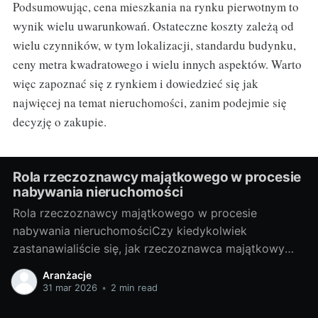
Podsumowując, cena mieszkania na rynku pierwotnym to
wynik wielu uwarunkowań. Ostateczne koszty zależą od
wielu czynników, w tym lokalizacji, standardu budynku,
ceny metra kwadratowego i wielu innych aspektów. Warto
więc zapoznać się z rynkiem i dowiedzieć się jak
najwięcej na temat nieruchomości, zanim podejmie się
decyzję o zakupie.
Rola rzeczoznawcy majątkowego w procesie
nabywania nieruchomości
Rola rzeczoznawcy majątkowego w procesie
nabywania nieruchomościCzy kiedykolwiek
zastanawialiście się, jak rzeczoznawca majątkowy
wpływa na proces nabywania nieruchomości? Czy
Aranżacje
warto skorzystać z jego usług? W niniejszym artykule
31 mar 2026
•
2 min read
udzielę odpowiedzi na te pytania, a także przybliżę