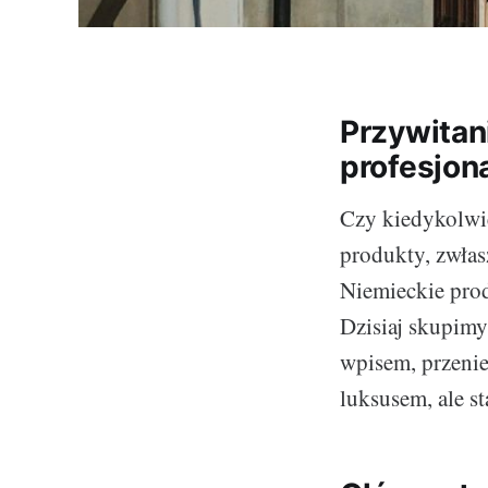
Przywitan
profesjon
Czy kiedykolwie
produkty, zwłas
Niemieckie prod
Dzisiaj skupimy
wpisem, przenie
luksusem, ale s