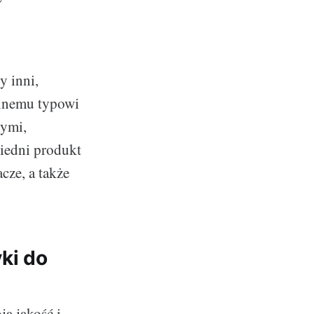
 inni,
innemu typowi
nymi,
iedni produkt
cze, a także
ki do
ą jakość i