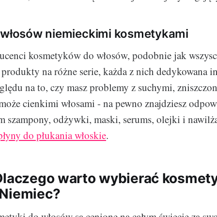
a włosów niemieckimi kosmetykami
ucenci kosmetyków do włosów, podobnie jak wszyscy
e produkty na różne serie, każda z nich dedykowana 
lędu na to, czy masz problemy z suchymi, zniszczo
 może cienkimi włosami - na pewno znajdziesz odpow
am szampony, odżywki, maski, serums, olejki i nawilża
płyny do płukania włoskie
.
Dlaczego warto wybierać kosmety
 Niemiec?
etyki do włosów są cenione na całym świecie za swoj