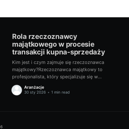
Rola rzeczoznawcy
majątkowego w procesie
transakcji kupna-sprzedaży
Kim jest i czym zajmuje się rzeczoznawca
majątkowy?Rzeczoznawca majątkowy to
profesjonalista, który specjalizuje się w
szacowaniu wartości nieruchomości, takich jak
Aranżacje
domy, mieszkania, grunt czy też praw do nich.
30 sty 2026
•
1 min read
Znają się oni na najnowszych trendach
rynkowych, znają regulacje prawne i potrafią
dokładnie ocenić stan techniczny
nieruchomości. Mają szeroką wiedzę z
26