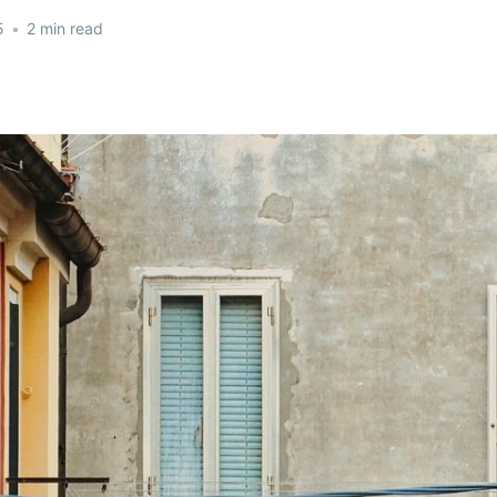
5
•
2 min read