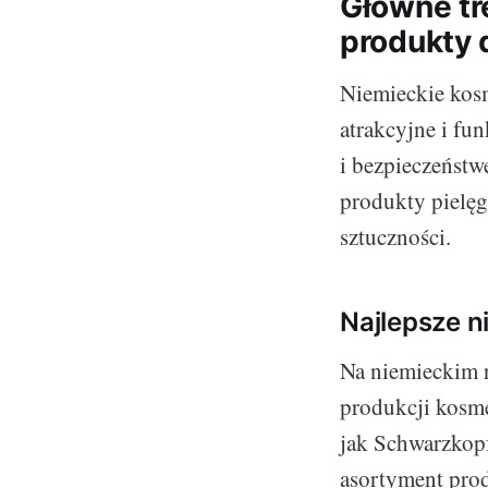
Główne tre
produkty 
Niemieckie kosm
atrakcyjne i fu
i bezpieczeńst
produkty pielęg
sztuczności.
Najlepsze n
Na niemieckim r
produkcji kosm
jak Schwarzkopf
asortyment prod