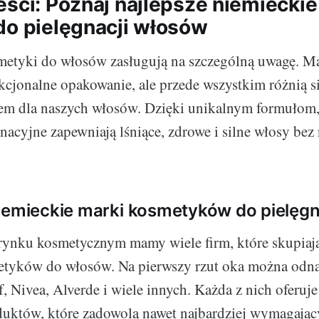
ści: Poznaj najlepsze niemieckie 
do pielęgnacji włosów
etyki do włosów zasługują na szczególną uwagę. Maj
nkcjonalne opakowanie, ale przede wszystkim różnią s
wem dla naszych włosów. Dzięki unikalnym formułom,
nacyjne zapewniają lśniące, zdrowe i silne włosy bez
iemieckie marki kosmetyków do pielęg
ynku kosmetycznym mamy wiele firm, które skupiają
etyków do włosów. Na pierwszy rzut oka można odnal
, Nivea, Alverde i wiele innych. Każda z nich oferuje
uktów, które zadowolą nawet najbardziej wymagając