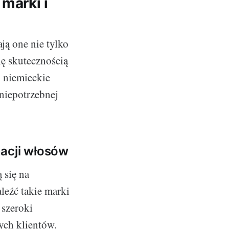
marki i
ą one nie tylko
ię skutecznością
 niemieckie
 niepotrzebnej
nacji włosów
 się na
eźć takie marki
 szeroki
ych klientów.