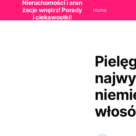
Nieruchomości i aran
żacje wnętrz! Porady
Home
i ciekawostki!
Pielę
najwy
niemi
włos