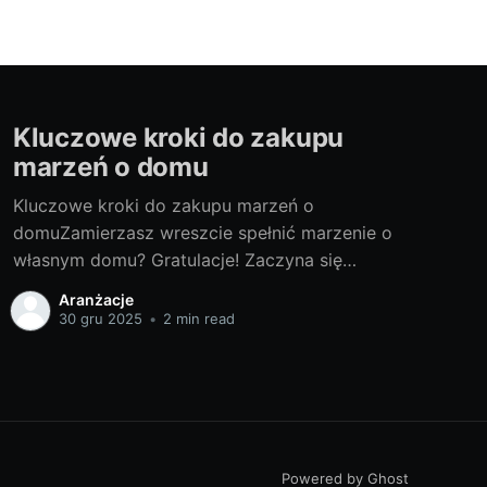
Kluczowe kroki do zakupu
marzeń o domu
Kluczowe kroki do zakupu marzeń o
domuZamierzasz wreszcie spełnić marzenie o
własnym domu? Gratulacje! Zaczyna się
prawdziwa przygoda. Przygotowaliśmy dla
Aranżacje
Ciebie przewodnik, który pomoże Ci
30 gru 2025
•
2 min read
podejmować odpowiednie decyzje na każdym
etapie procesu. Czy gotowy na zakup domu?
Jak skutecznie przemierzać ścieżkę zakupu
nieruchomości? Co zrobić po zakupie? Na te
pytania
Powered by Ghost