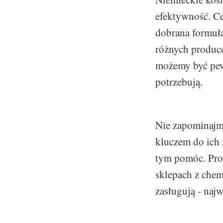
efektywność. Ce
dobrana formuła
różnych produce
możemy być pewn
potrzebują.
Nie zapominajmy
kluczem do ich
tym pomóc. Prod
sklepach z chem
zasługują - na