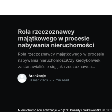
Rola rzeczoznawcy
majątkowego w procesie
nabywania nieruchomości
Rola rzeczoznawcy majątkowego w procesie
nabywania nieruchomościCzy kiedykolwiek
zastanawialiście się, jak rzeczoznawca
majątkowy wpływa na proces nabywania
Aranżacje
nieruchomości? Czy warto skorzystać z jego
31 mar 2026
•
2 min read
usług? W niniejszym artykule udzielę
odpowiedzi na te pytania, a także przybliżę
Wam tajniki tej profesji. I. Poznajemy tajniki
zawodu rzeczoznawcy majątkowego1. Czym
jest rzeczoznawca majątkowy i
Nieruchomości i aranżacje wnętrz! Porady i ciekawostki!
© 20