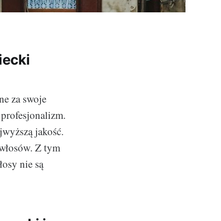
iecki
ne za swoje
 profesjonalizm.
ajwyższą jakość.
 włosów. Z tym
łosy nie są