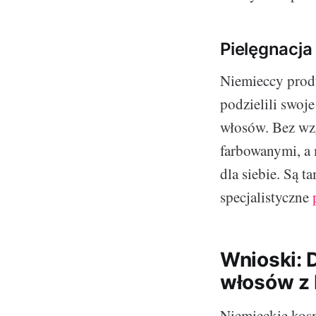
Pielęgnacj
Niemieccy prod
podzielili swoj
włosów. Bez wzg
farbowanymi, a
dla siebie. Są t
specjalistyczne
Wnioski: 
włosów z
Niemieckie kosm