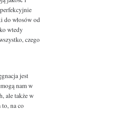
 perfekcyjnie
ki do włosów od
lko wtedy
wszystko, czego
gnacja jest
w mogą nam w
h, ale także w
 to, na co