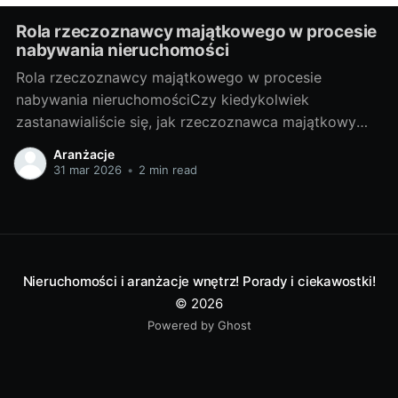
Rola rzeczoznawcy majątkowego w procesie
nabywania nieruchomości
Rola rzeczoznawcy majątkowego w procesie
nabywania nieruchomościCzy kiedykolwiek
zastanawialiście się, jak rzeczoznawca majątkowy
wpływa na proces nabywania nieruchomości? Czy
Aranżacje
warto skorzystać z jego usług? W niniejszym artykule
31 mar 2026
•
2 min read
udzielę odpowiedzi na te pytania, a także przybliżę
Wam tajniki tej profesji. I. Poznajemy tajniki zawodu
rzeczoznawcy majątkowego1. Czym jest
rzeczoznawca majątkowy i
Nieruchomości i aranżacje wnętrz! Porady i ciekawostki!
© 2026
Powered by Ghost