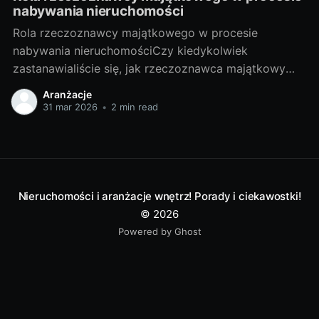
nabywania nieruchomości
Rola rzeczoznawcy majątkowego w procesie
nabywania nieruchomościCzy kiedykolwiek
zastanawialiście się, jak rzeczoznawca majątkowy
wpływa na proces nabywania nieruchomości? Czy
Aranżacje
warto skorzystać z jego usług? W niniejszym artykule
31 mar 2026
•
2 min read
udzielę odpowiedzi na te pytania, a także przybliżę
Wam tajniki tej profesji. I. Poznajemy tajniki zawodu
rzeczoznawcy majątkowego1. Czym jest
rzeczoznawca majątkowy i
Nieruchomości i aranżacje wnętrz! Porady i ciekawostki!
© 2026
Powered by Ghost