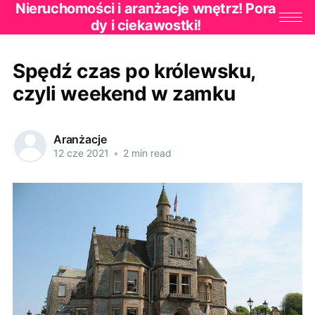
Nieruchomości i aranżacje wnętrz! Pora
dy i ciekawostki!
Spędź czas po królewsku,
czyli weekend w zamku
Aranżacje
12 cze 2021
•
2 min read