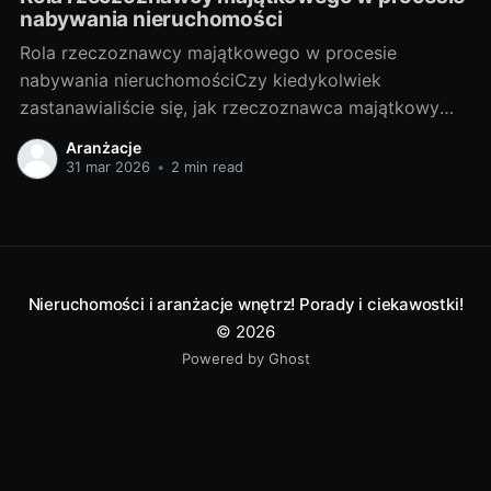
nabywania nieruchomości
Rola rzeczoznawcy majątkowego w procesie
nabywania nieruchomościCzy kiedykolwiek
zastanawialiście się, jak rzeczoznawca majątkowy
wpływa na proces nabywania nieruchomości? Czy
Aranżacje
warto skorzystać z jego usług? W niniejszym artykule
31 mar 2026
•
2 min read
udzielę odpowiedzi na te pytania, a także przybliżę
Wam tajniki tej profesji. I. Poznajemy tajniki zawodu
rzeczoznawcy majątkowego1. Czym jest
rzeczoznawca majątkowy i
Nieruchomości i aranżacje wnętrz! Porady i ciekawostki!
© 2026
Powered by Ghost