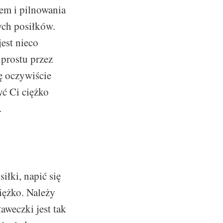
lem i pilnowania
ych posiłków.
jest nieco
 prostu przez
ę oczywiście
yć Ci ciężko
.
łki, napić się
iężko. Należy
aweczki jest tak