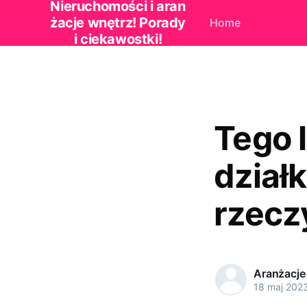
Nieruchomości i aran
żacje wnętrz! Porady
Home
i ciekawostki!
Tego 
dział
rzecz
Aranżacje
18 maj 202