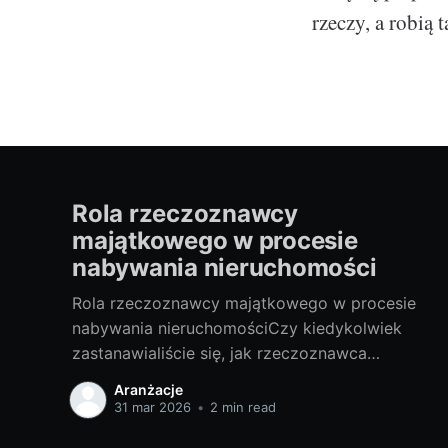
rzeczy, a robią 
Rola rzeczoznawcy
majątkowego w procesie
nabywania nieruchomości
Rola rzeczoznawcy majątkowego w procesie
nabywania nieruchomościCzy kiedykolwiek
zastanawialiście się, jak rzeczoznawca
majątkowy wpływa na proces nabywania
Aranżacje
nieruchomości? Czy warto skorzystać z jego
31 mar 2026
•
2 min read
usług? W niniejszym artykule udzielę