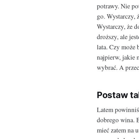
potrawy. Nie po
go. Wystarczy, 
Wystarczy, że do
droższy, ale je
lata. Czy może 
najpierw, jakie
wybrać. A przec
Postaw ta
Latem powinniśc
dobrego wina. B
mieć zatem na u