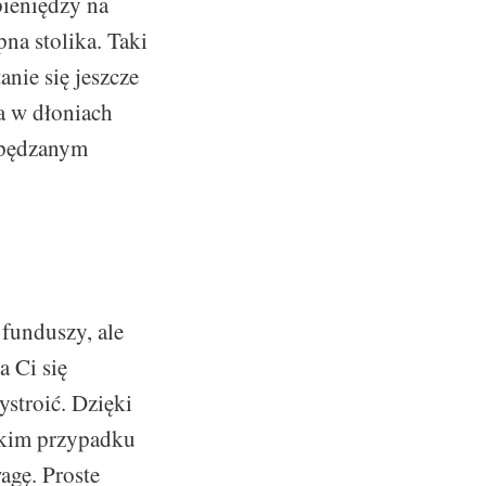
ieniędzy na
na stolika. Taki
nie się jeszcze
ia w dłoniach
 spędzanym
funduszy, ale
a Ci się
stroić. Dzięki
akim przypadku
agę. Proste