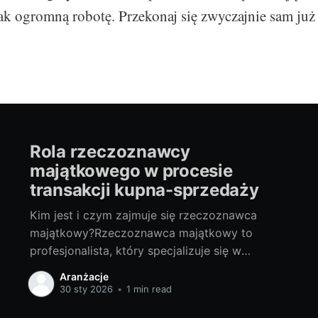
tak ogromną robotę. Przekonaj się zwyczajnie sam już t
Rola rzeczoznawcy
majątkowego w procesie
transakcji kupna-sprzedaży
Kim jest i czym zajmuje się rzeczoznawca
majątkowy?Rzeczoznawca majątkowy to
profesjonalista, który specjalizuje się w
szacowaniu wartości nieruchomości, takich jak
Aranżacje
domy, mieszkania, grunt czy też praw do nich.
30 sty 2026
•
1 min read
Znają się oni na najnowszych trendach