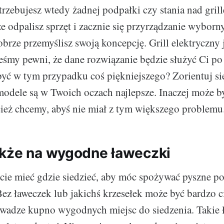
trzebujesz wtedy żadnej podpałki czy stania nad gril
że odpalisz sprzęt i zacznie się przyrządzanie wyborn
brze przemyślisz swoją koncepcję. Grill elektryczny 
steśmy pewni, że dane rozwiązanie będzie służyć Ci po
być w tym przypadku coś piękniejszego? Zorientuj si
 modele są w Twoich oczach najlepsze. Inaczej może b
ież chcemy, abyś nie miał z tym większego problemu
kże na wygodne ławeczki
ie mieć gdzie siedzieć, aby móc spożywać pyszne posi
ez ławeczek lub jakichś krzesełek może być bardzo c
wadze kupno wygodnych miejsc do siedzenia. Takie ł