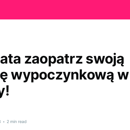
lata zaopatrz swoją
kę wypoczynkową w
y!
3
•
2 min read