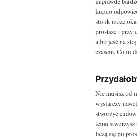
naprawdę bardz
kupno odpowiedn
stolik może oka
prostsze i przyj
albo jeść na st
czasem. Co tu 
Przydałob
Nie musisz od r
wystarczy nawet
stworzyć cudown
temu stworzysz
liczą się po pro