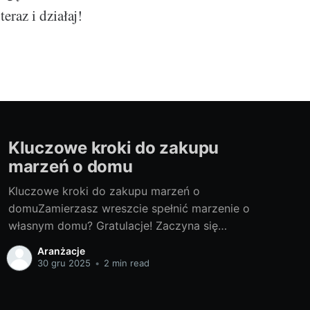
eraz i działaj!
Kluczowe kroki do zakupu
marzeń o domu
Kluczowe kroki do zakupu marzeń o
domuZamierzasz wreszcie spełnić marzenie o
własnym domu? Gratulacje! Zaczyna się
prawdziwa przygoda. Przygotowaliśmy dla
Aranżacje
Ciebie przewodnik, który pomoże Ci
30 gru 2025
•
2 min read
podejmować odpowiednie decyzje na każdym
etapie procesu. Czy gotowy na zakup domu?