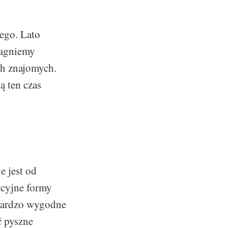
nego. Lato
ragniemy
ch znajomych.
ą ten czas
a
e jest od
ycyjne formy
 bardzo wygodne
ć pyszne