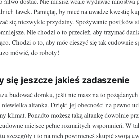
o łatwo dostać. Nie musisz wcale wydawać mnóstwa p
ich ławek. Pamiętaj, by mieć na uwadze kwestię kup
zać się niezwykle przydatny. Spożywanie posiłków sta
emniejsze. Nie chodzi o to przecież, aby trzymać dan
ojąco. Chodzi o to, aby móc cieszyć się tak cudownie
dużo mówić, do roboty!
y się jeszcze jakieś zadaszenie
azu budować domku, jeśli nie masz na to pożądanych 
 niewielka altanka. Dzięki jej obecności na pewno ud
y klimat. Ponadto możesz taką altankę dowolnie przy
 cudowne miejsce pełne rozmaitych wspomnień. W t
stu szczegóły i to na nich powinieneś skupić swoją uw