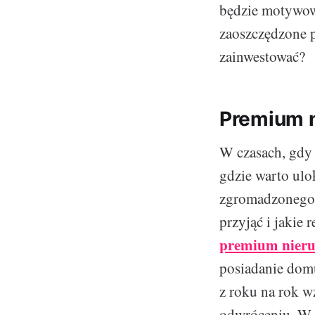
będzie motywow
zaoszczędzone p
zainwestować?
Premium n
W czasach, gdy i
gdzie warto ulo
zgromadzonego ka
przyjąć i jakie
premium nier
posiadanie domu
z roku na rok wz
odwróceniu. W 