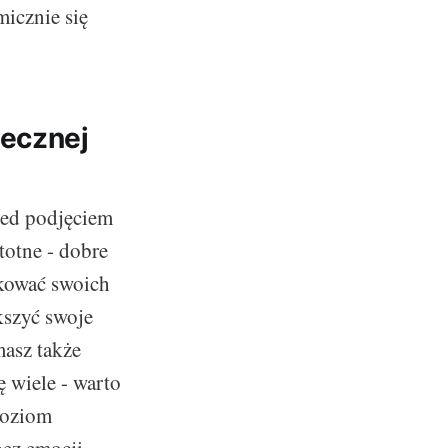
micznie się
tecznej
zed podjęciem
totne - dobre
okować swoich
kszyć swoje
asz także
 wiele - warto
poziom