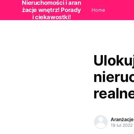
Nieruchomości i aran
żacje wnętrz! Porady
Home
i ciekawostki!
Uloku
nieru
realne
Aranżacje
19 lut 2022