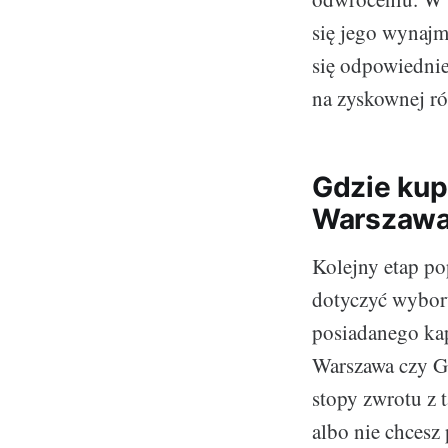
się jego wynaj
się odpowiednie
na zyskownej ró
Gdzie kup
Warszaw
Kolejny etap p
dotyczyć wyboru
posiadanego kap
Warszawa czy Gd
stopy zwrotu z 
albo nie chcesz