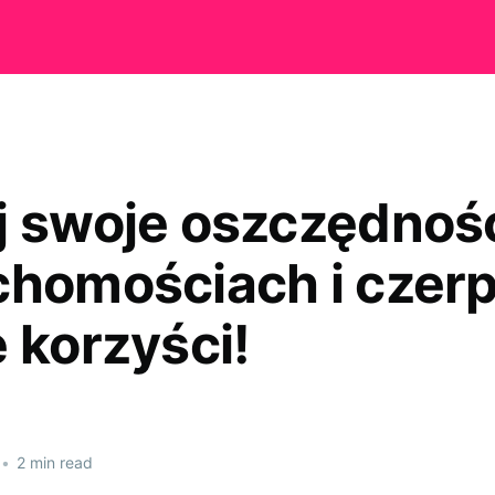
j swoje oszczędnoś
chomościach i czer
 korzyści!
•
2 min read