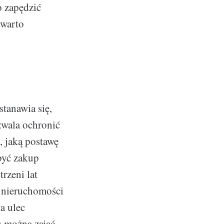
 zapędzić
 warto
stanawia się,
zwala ochronić
, jaką postawę
być zakup
rzeni lat
y nieruchomości
ła ulec
 można zająć