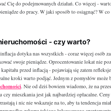
ać Cię do podejmowanych działań. Co więcej - warto
ieniądze do pracy. W jaki sposób to osiągnąć? W co
ieruchomości - czy warto?
nflacja dotyka nas wszystkich - coraz więcej osób za
kować swoje pieniądze. Oprocentowanie lokat nie po
pitału przed inflacją - pojawiają się zatem refleksje
 realne kroki warto podjąć. Jednym z pomysłów może 
uchomości
. Nie od dziś bowiem wiadomo, że na przest
 czy mieszkania jest jak najbardziej opłacalne. Cen
rastają i nic nie wskazuje na to, aby ta tendencja mia
przypadku zakupu takiego luksusowego apartamentu