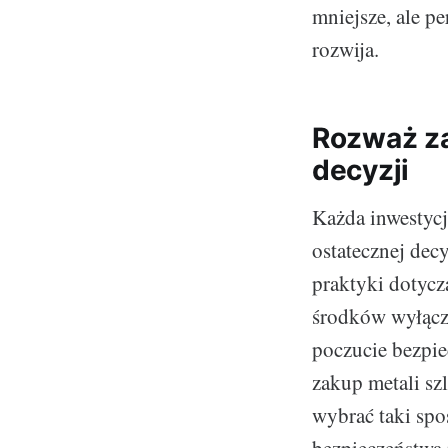
mniejsze, ale p
rozwija.
Rozważ za
decyzji
Każda inwestycj
ostatecznej decy
praktyki dotycz
środków wyłączn
poczucie bezpi
zakup metali sz
wybrać taki sp