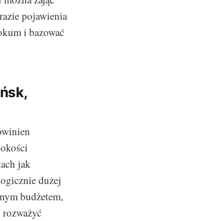
azie pojawienia
lokum i bazować
ńsk,
owinien
sokości
tach jak
ogicznie dużej
zonym budżetem,
o rozważyć