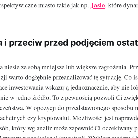
Jasło
erspektywiczne miasto takie jak np.
, które dyna
 i przeciw przed podjęciem osta
a niesie ze sobą mniejsze lub większe zagrożenia. Pr
zji warto dogłębnie przeanalizować tę sytuację. Co is
ące inwestowania wskazują jednoznacznie, aby nie l
ie w jedno źródło. To z pewnością pozwoli Ci zwię
eczeństwa. W opozycji do przedstawionego sposobu m
lachetnych czy kryptowalut. Możliwości jest naprawdę
osób, który wg analiz może zapewnić Ci oczekiwany 