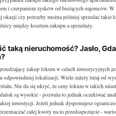
mem i czerpaniem zysków od bieżących najemców. W r
j okazji czy potrzeby można później sprzedać takie 
żnicy między kosztem zakupu a sprzedaży.
ić taką nieruchomość? Jasło, Gda
a?
oprzedzający zakup lokum w celach inwestycyjnych p
 odpowiedniej lokalizacji. Wiele zależy tutaj od wy
itału. Nie da się ukryć, że ceny lokum w takich mias
ańsk są wysokie - pozwala to jednak oczekiwać anal
takiej inwestycji. Jeżeli jednak dysponujesz ogranic
 przeznaczać całej kwoty na to przedsięwzięcie - wart