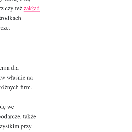
rz czy też
zakład
ośrodkach
cze.
enia dla
tw właśnie na
różnych firm.
olę we
odarcze, także
szystkim przy