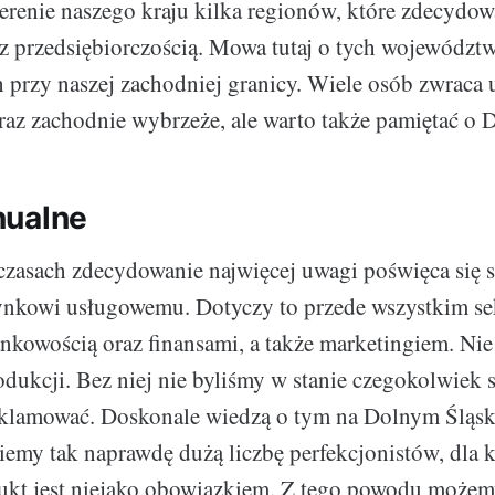
erenie naszego kraju kilka regionów, które zdecydow
 z przedsiębiorczością. Mowa tutaj o tych województ
 przy naszej zachodniej granicy. Wiele osób zwraca
az zachodnie wybrzeże, ale warto także pamiętać o 
nualne
czasach zdecydowanie najwięcej uwagi poświęca się 
nkowi usługowemu. Dotyczy to przede wszystkim s
nkowością oraz finansami, a także marketingiem. Ni
dukcji. Bez niej nie byliśmy w stanie czegokolwiek 
klamować. Doskonale wiedzą o tym na Dolnym Śląsku
ziemy tak naprawdę dużą liczbę perfekcjonistów, dla 
kt jest niejako obowiązkiem. Z tego powodu możemy