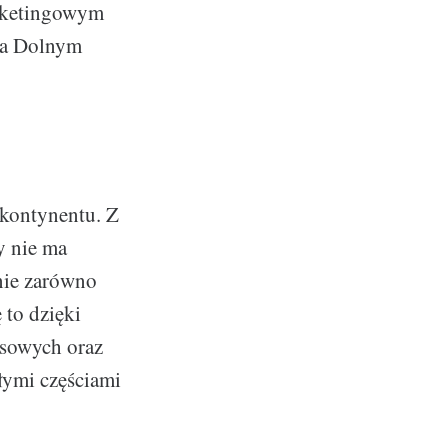
arketingowym
na Dolnym
 kontynentu. Z
y nie ma
nie zarówno
 to dzięki
esowych oraz
ałymi częściami