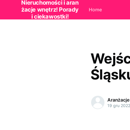
Nieruchomości i aran
żacje wnętrz! Porady
Home
i ciekawostki!
Wejśc
Śląsk
Aranżacje
19 gru 202