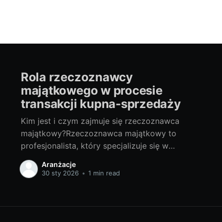
Rola rzeczoznawcy
majątkowego w procesie
transakcji kupna-sprzedaży
Kim jest i czym zajmuje się rzeczoznawca
majątkowy?Rzeczoznawca majątkowy to
profesjonalista, który specjalizuje się w
szacowaniu wartości nieruchomości, takich jak
Aranżacje
domy, mieszkania, grunt czy też praw do nich.
30 sty 2026
•
1 min read
Znają się oni na najnowszych trendach
rynkowych, znają regulacje prawne i potrafią
dokładnie ocenić stan techniczny
nieruchomości. Mają szeroką wiedzę z