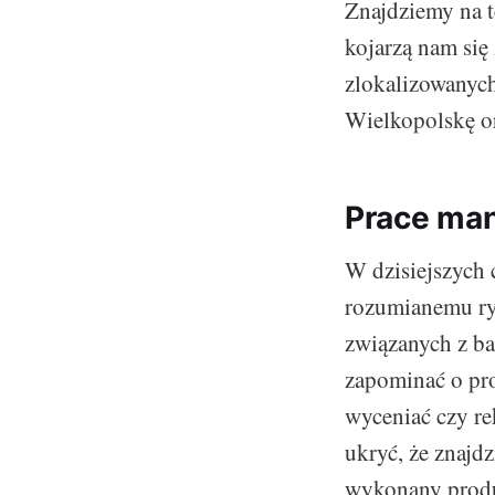
Znajdziemy na t
kojarzą nam się
zlokalizowanych
Wielkopolskę or
Prace ma
W dzisiejszych 
rozumianemu ry
związanych z ba
zapominać o pro
wyceniać czy re
ukryć, że znajd
wykonany produ