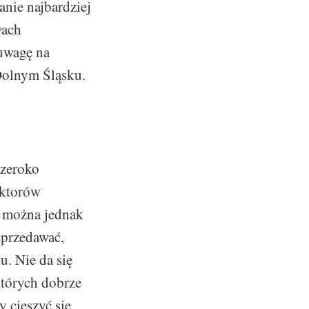
anie najbardziej
wach
 uwagę na
Dolnym Śląsku.
szeroko
ektorów
e można jednak
sprzedawać,
. Nie da się
których dobrze
 cieszyć się