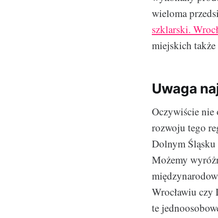
wieloma przedsi
szklarski. Wroc
miejskich także
Uwaga na
Oczywiście nie 
rozwoju tego re
Dolnym Śląsku r
Możemy wyróżnić
międzynarodowym
Wrocławiu czy L
te jednoosobowe