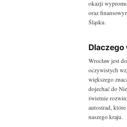
okazji wypromo
oraz finansowy
Śląsku.
Dlaczego
Wrocław jest do
oczywistych wzg
większego znacz
dojechać do Nie
świetnie rozwin
autostrad, któr
naszego kraju.