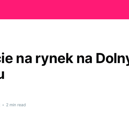
ie na rynek na Dol
u
2
•
2 min read