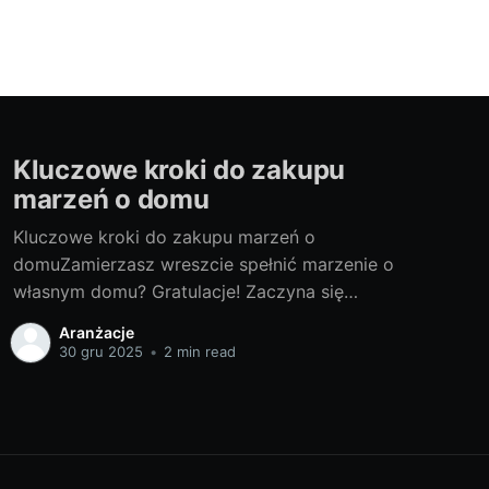
Kluczowe kroki do zakupu
marzeń o domu
Kluczowe kroki do zakupu marzeń o
domuZamierzasz wreszcie spełnić marzenie o
własnym domu? Gratulacje! Zaczyna się
prawdziwa przygoda. Przygotowaliśmy dla
Aranżacje
Ciebie przewodnik, który pomoże Ci
30 gru 2025
•
2 min read
podejmować odpowiednie decyzje na każdym
etapie procesu. Czy gotowy na zakup domu?
Jak skutecznie przemierzać ścieżkę zakupu
nieruchomości? Co zrobić po zakupie? Na te
pytania